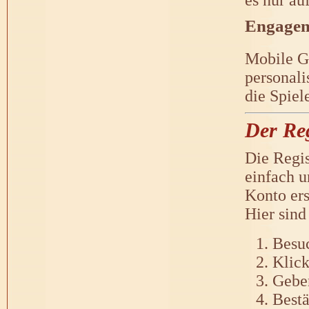
es nur au
Engagem
Mobile G
personali
die Spiele
Der Reg
Die Regis
einfach u
Konto ers
Hier sind
Besuc
Klick
Geben
Bestä