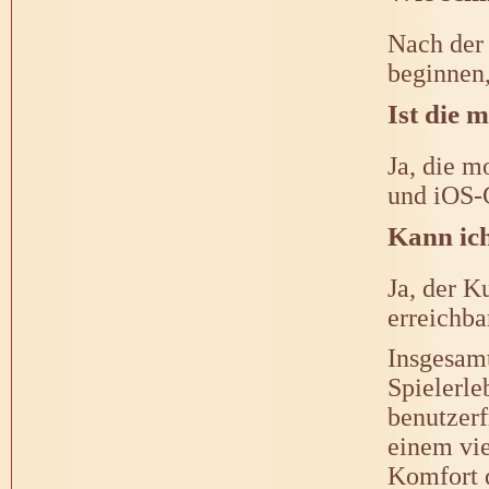
Nach der 
beginnen,
Ist die 
Ja, die m
und iOS-G
Kann ic
Ja, der K
erreichba
Insgesamt
Spielerle
benutzerf
einem vie
Komfort 