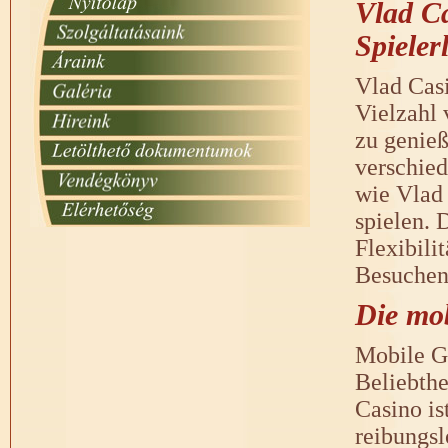
Vlad Ca
Spieler
Vlad Casi
Vielzahl 
zu genieß
verschie
wie Vlad 
spielen. 
Flexibili
Besuchen
Die mob
Mobile Ga
Beliebthe
Casino is
reibungsl