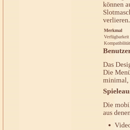
können au
Slotmasch
verlieren.
Merkmal
Verfügbarkeit
Kompatibilität
Benutzer
Das Desig
Die Menüs
minimal,
Spielea
Die mobil
aus dene
Video