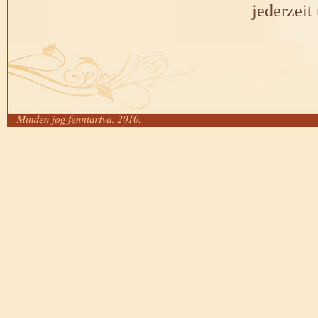
jederzeit