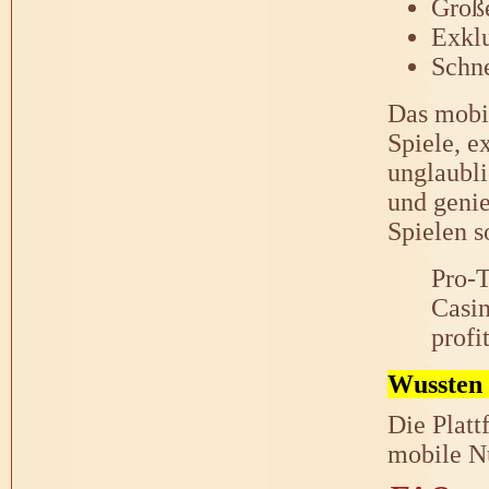
Groß
Exkl
Schne
Das mobil
Spiele, e
unglaubli
und genie
Spielen s
Pro-T
Casi
profi
Wussten 
Die Platt
mobile Nu