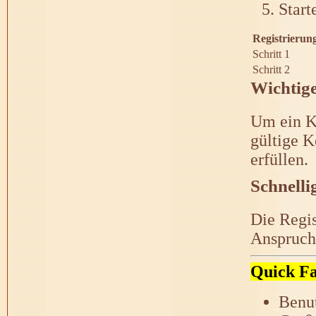
Start
Registrierung
Schritt 1
Schritt 2
Wichtige
Um ein Ko
gültige K
erfüllen.
Schnelli
Die Regis
Anspruch,
Quick Fa
Benut