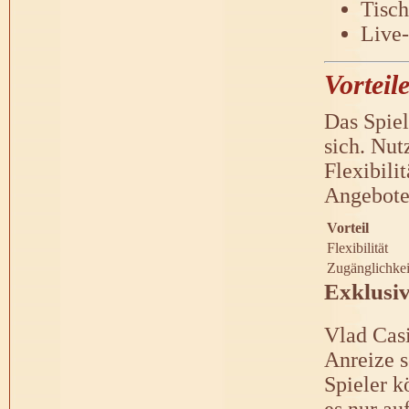
Tisch
Live-
Vorteil
Das Spiel
sich. Nut
Flexibili
Angebote 
Vorteil
Flexibilität
Zugänglichkei
Exklusi
Vlad Casi
Anreize s
Spieler k