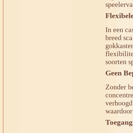
speelerva
Flexibel
In een ca
breed sca
gokkasten
flexibili
soorten s
Geen Be
Zonder be
concentre
verhoogd 
waardoor 
Toegang 