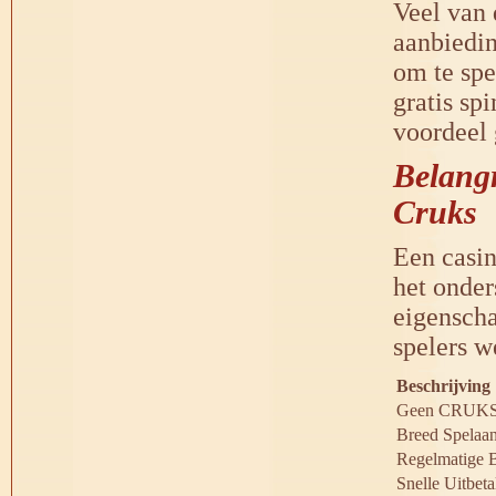
Veel van 
aanbiedin
om te spe
gratis sp
voordeel 
Belang
Cruks
Een casin
het onder
eigensch
spelers w
Beschrijving
Geen CRUKS R
Breed Spelaa
Regelmatige 
Snelle Uitbeta