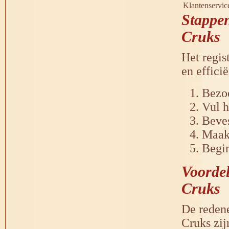
Klantenservic
Stappen
Cruks
Het regis
en effici
Bezoe
Vul h
Beves
Maak 
Begin
Voorde
Cruks
De redene
Cruks zij