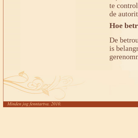
te contro
de autorit
Hoe betr
De betrou
is belang
gerenomm