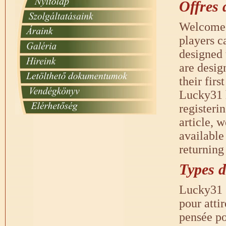
Offres
Welcome 
players c
designed 
are desig
their fir
Lucky31 h
registeri
article, 
available
returning
Types d
Lucky31 C
pour atti
pensée po