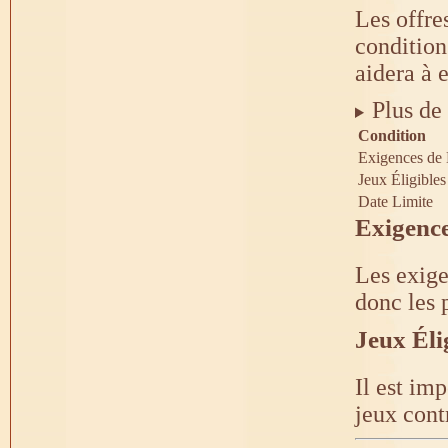
Les offre
condition
aidera à e
Plus de 
Condition
Exigences de
Jeux Éligibles
Date Limite
Exigence
Les exige
donc les p
Jeux Éli
Il est imp
jeux cont