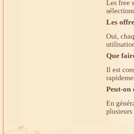
Les free 
sélection
Les offr
Oui, chaq
utilisatio
Que fair
Il est co
rapidemen
Peut-on 
En généra
plusieurs