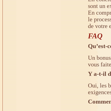
sont un e
En compre
le proces
de votre 
FAQ
Qu’est-c
Un bonus 
vous fait
Y a-t-il 
Oui, les 
exigences
Comment 