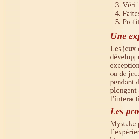
Vérif
Faite
Profi
Une exp
Les jeux 
développe
exception
ou de jeu
pendant d
plongent 
l’interact
Les pr
Mystake p
l’expérie