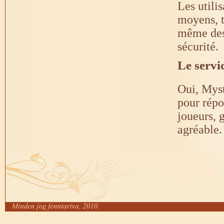
Les utili
moyens, t
même des 
sécurité.
Le servic
Oui, Myst
pour répo
joueurs, 
agréable.