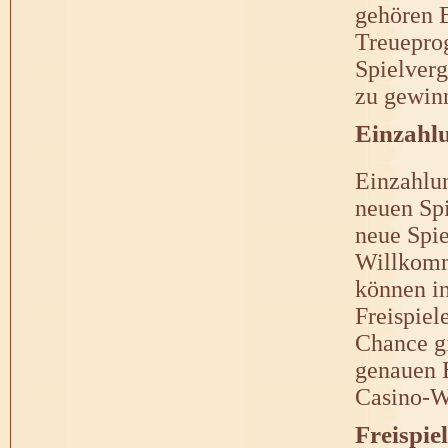
gehören 
Treuepro
Spielverg
zu gewin
Einzahlu
Einzahlun
neuen Spi
neue Spie
Willkomm
können i
Freispiel
Chance gi
genauen 
Casino-We
Freispie