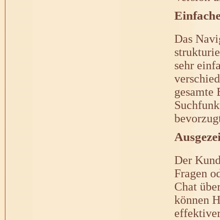
Einfache
Das Navi
strukturi
sehr einf
verschie
gesamte 
Suchfunkt
bevorzugt
Ausgeze
Der Kunde
Fragen od
Chat über
können Hi
effektive