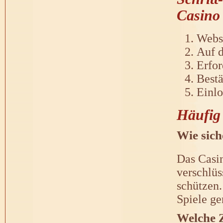
Casino
Webs
Auf d
Erfor
Bestä
Einlo
Häufig
Wie sich
Das Casi
verschlüs
schützen.
Spiele ge
Welche 