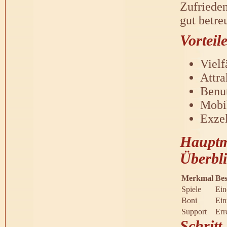
Zufrieden
gut betre
Vorteil
Vielf
Attra
Benut
Mobil
Exzel
Hauptm
Überbl
Merkmal
Be
Spiele
Ein
Boni
Ein
Support
Err
Schritt