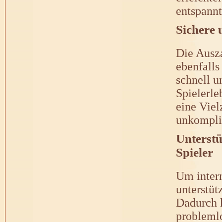
entspannt
Sichere 
Die Ausz
ebenfalls
schnell u
Spielerle
eine Vie
unkompliz
Unterstü
Spieler
Um intern
unterstü
Dadurch 
problemlo