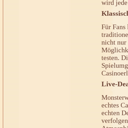
wird jed
Klassisc
Für Fans 
tradition
nicht nur
Möglichke
testen. D
Spielumg
Casinoerl
Live-Dea
Monsterwi
echtes Ca
echten De
verfolgen