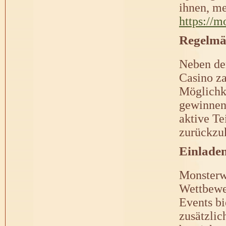
ihnen, me
https://m
Regelmä
Neben de
Casino za
Möglichke
gewinnen.
aktive Te
zurückzu
Einlade
Monsterwi
Wettbewe
Events bi
zusätzlic