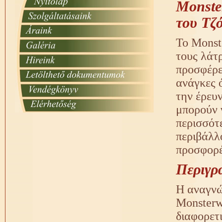
Monste
του Τζ
Το Monste
τους λάτ
προσφέρει
ανάγκες 
την έρευν
μπορούν 
περισσότ
περιβάλλο
προσφορέ
Περιγρ
Η αναγνώ
Monsterw
διαφορετι