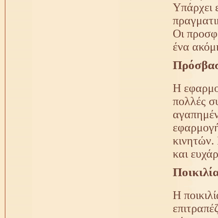
Υπάρχει ε
πραγματι
Οι προσφ
ένα ακόμη
Πρόσβασ
Η εφαρμο
πολλές σ
αγαπημένα
εφαρμογή
κινητών. 
και ευχάρ
Ποικιλί
Η ποικιλ
επιτραπέζ