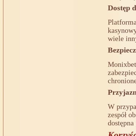
Dostęp d
Platform
kasynowyc
wiele inn
Bezpiecz
Monixbet
zabezpiec
chronion
Przyjazn
W przypa
zespół ob
dostępna 
Korzyśc