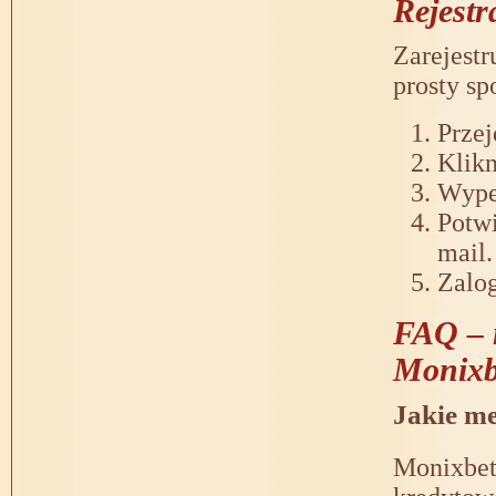
Rejestr
Zarejestr
prosty sp
Przej
Klikn
Wypeł
Potwi
mail.
Zalog
FAQ – n
Monixb
Jakie me
Monixbet 