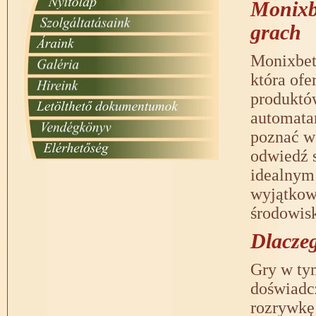
Monixb
grach
Monixbet 
która of
produktów
automatam
poznać ws
odwiedź 
idealnym
wyjątkow
środowis
Dlacze
Gry w ty
doświadc
rozrywkę