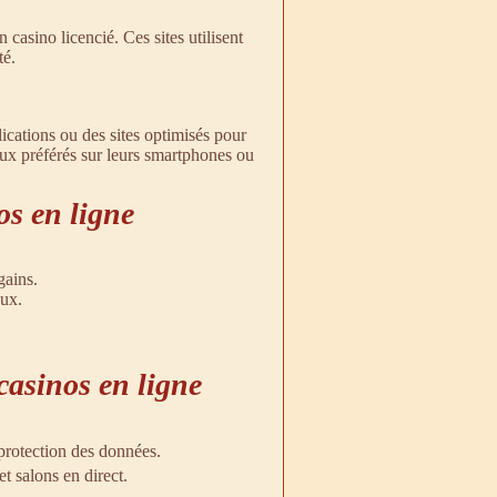
 casino licencié. Ces sites utilisent
té.
ications ou des sites optimisés pour
eux préférés sur leurs smartphones ou
os en ligne
gains.
eux.
casinos en ligne
protection des données.
t salons en direct.