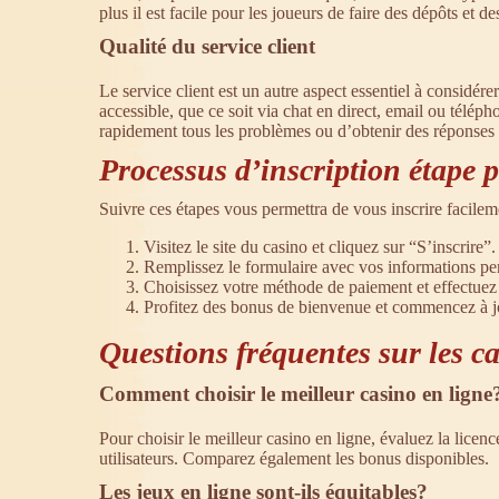
plus il est facile pour les joueurs de faire des dépôts et des
Qualité du service client
Le service client est un autre aspect essentiel à considér
accessible, que ce soit via chat en direct, email ou télép
rapidement tous les problèmes ou d’obtenir des réponses 
Processus d’inscription étape p
Suivre ces étapes vous permettra de vous inscrire facilem
Visitez le site du casino et cliquez sur “S’inscrire”.
Remplissez le formulaire avec vos informations pe
Choisissez votre méthode de paiement et effectuez
Profitez des bonus de bienvenue et commencez à j
Questions fréquentes sur les ca
Comment choisir le meilleur casino en ligne
Pour choisir le meilleur casino en ligne, évaluez la licence,
utilisateurs. Comparez également les bonus disponibles.
Les jeux en ligne sont-ils équitables?