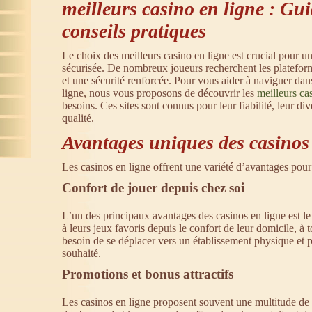
meilleurs casino en ligne : Guid
conseils pratiques
Le choix des meilleurs casino en ligne est crucial pour 
sécurisée. De nombreux joueurs recherchent les plateform
et une sécurité renforcée. Pour vous aider à naviguer da
ligne, nous vous proposons de découvrir les
meilleurs ca
besoins. Ces sites sont connus pour leur fiabilité, leur dive
qualité.
Avantages uniques des casinos
Les casinos en ligne offrent une variété d’avantages pour 
Confort de jouer depuis chez soi
L’un des principaux avantages des casinos en ligne est l
à leurs jeux favoris depuis le confort de leur domicile, à
besoin de se déplacer vers un établissement physique et 
souhaité.
Promotions et bonus attractifs
Les casinos en ligne proposent souvent une multitude de 