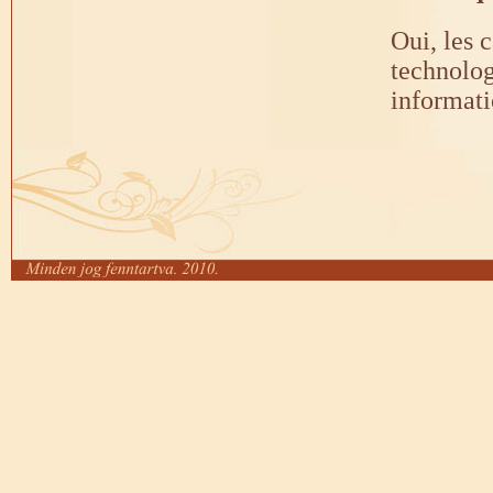
Oui, les c
technolog
informati