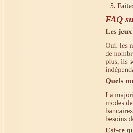
Faite
FAQ sur
Les jeux 
Oui, les 
de nombre
plus, ils
indépenda
Quels mo
La majori
modes de 
bancaires
besoins de
Est-ce qu