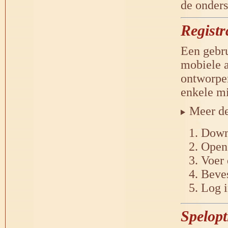
de onders
Registr
Een gebru
mobiele a
ontworpen
enkele mi
Meer det
Down
Open 
Voer 
Beves
Log i
Spelopt