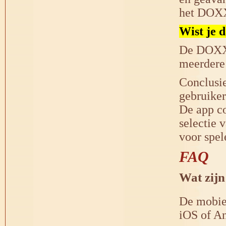
het DOXX
Wist je 
De DOXXb
meerdere 
Conclusi
gebruiker
De app c
selectie 
voor spel
FAQ
Wat zijn
De mobiel
iOS of An