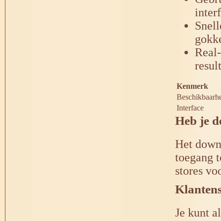
inter
Snell
gokk
Real
resul
Kenmerk
Beschikbaarh
Interface
Heb je d
Het downl
toegang t
stores vo
Klantens
Je kunt a