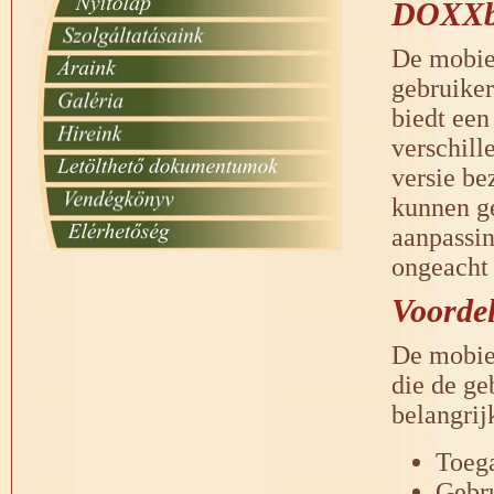
DOXXbe
De mobie
gebruiker
biedt een
verschill
versie be
kunnen ge
aanpassin
ongeacht 
Voorde
De mobie
die de ge
belangrij
Toega
Gebru