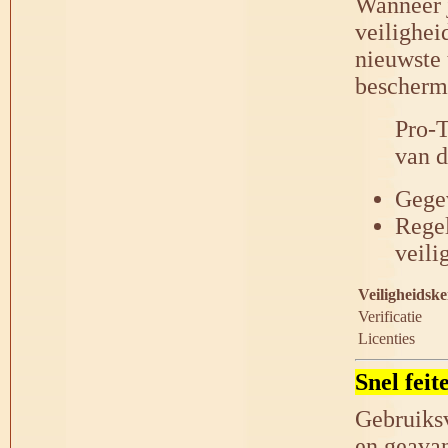
Wanneer j
veilighei
nieuwste 
bescherm
Pro-T
van d
Gegev
Regel
veili
Veiligheidsk
Verificatie
Licenties
Snel fei
Gebruiksv
en geava