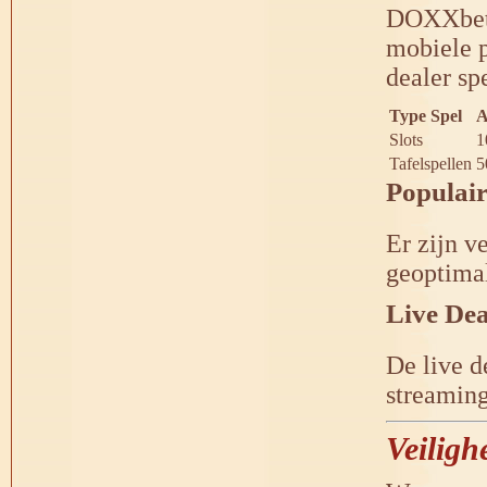
DOXXbet 
mobiele p
dealer sp
Type Spel
A
Slots
1
Tafelspellen
5
Populair
Er zijn v
geoptimal
Live Dea
De live d
streaming
Veiligh