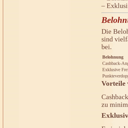
– Exklus
Belohnu
Die Beloh
sind viel
bei.
Belohnung
Cashback-An
Exklusive Frei
Punkteverdop
Vorteil
Cashback-
zu minimi
Exklusiv