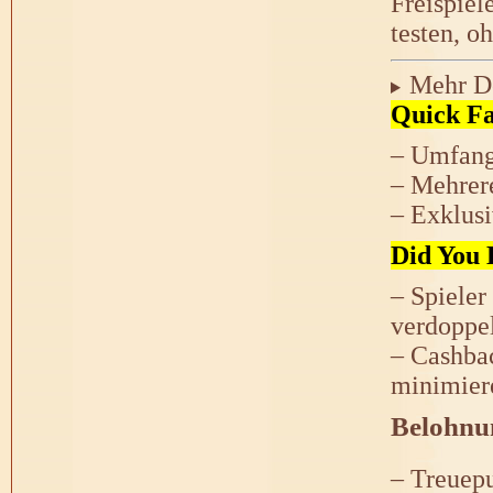
Freispiel
testen, o
Mehr De
Quick Fa
– Umfangr
– Mehrere
– Exklusi
Did You 
– Spieler
verdoppe
– Cashbac
minimier
Belohnu
– Treuep