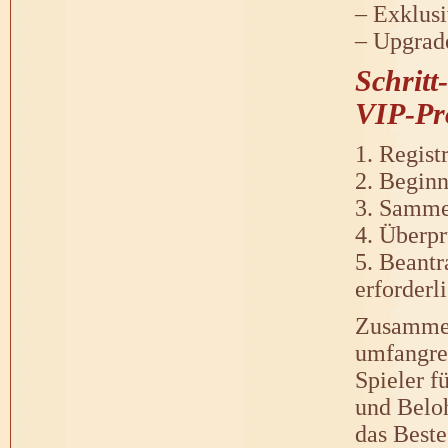
– Exklus
– Upgrad
Schritt
VIP-P
1. Regist
2. Begin
3. Sammel
4. Überpr
5. Beantr
erforderl
Zusammen
umfangrei
Spieler f
und Beloh
das Beste