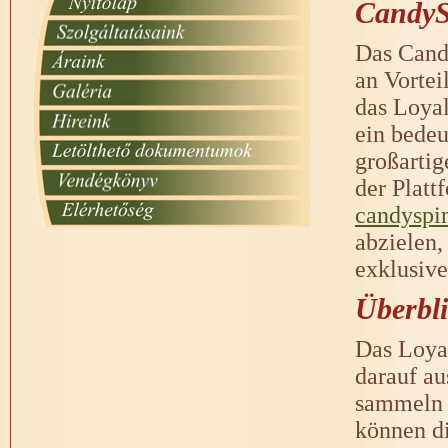
CandyS
Das Cand
an Vortei
das Loyal
ein bedeu
großartig
der Platt
candyspin
abzielen,
exklusiv
Überbl
Das Loya
darauf au
sammeln P
können d