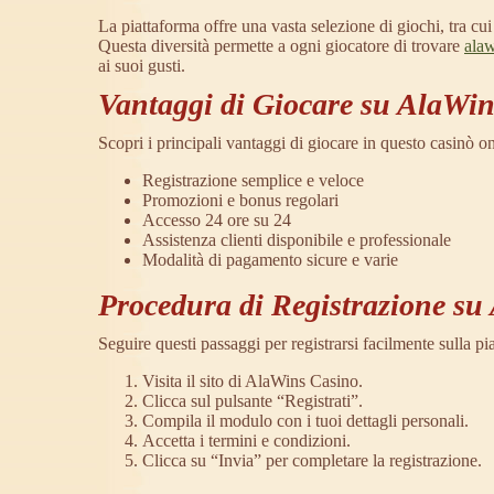
La piattaforma offre una vasta selezione di giochi, tra cui 
Questa diversità permette a ogni giocatore di trovare
alaw
ai suoi gusti.
Vantaggi di Giocare su AlaWi
Scopri i principali vantaggi di giocare in questo casinò on
Registrazione semplice e veloce
Promozioni e bonus regolari
Accesso 24 ore su 24
Assistenza clienti disponibile e professionale
Modalità di pagamento sicure e varie
Procedura di Registrazione su
Seguire questi passaggi per registrarsi facilmente sulla pi
Visita il sito di AlaWins Casino.
Clicca sul pulsante “Registrati”.
Compila il modulo con i tuoi dettagli personali.
Accetta i termini e condizioni.
Clicca su “Invia” per completare la registrazione.