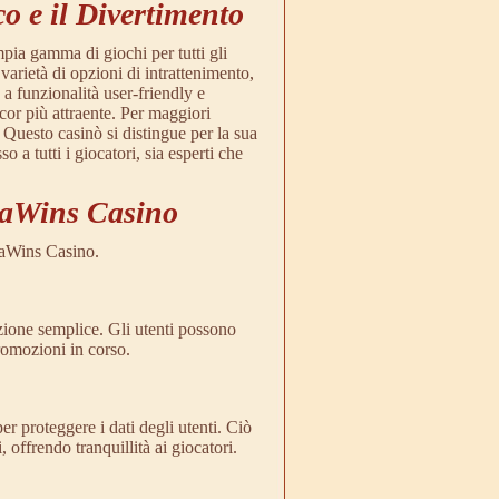
o e il Divertimento
ia gamma di giochi per tutti gli
varietà di opzioni di intrattenimento,
 a funzionalità user-friendly e
cor più attraente. Per maggiori
. Questo casinò si distingue per la sua
so a tutti i giocatori, sia esperti che
AlaWins Casino
AlaWins Casino.
zione semplice. Gli utenti possono
promozioni in corso.
er proteggere i dati degli utenti. Ciò
offrendo tranquillità ai giocatori.