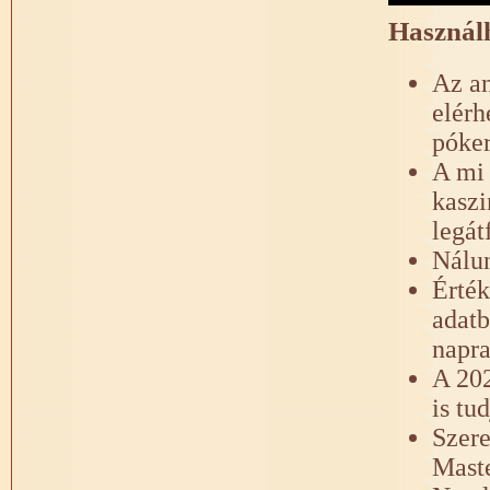
Használh
Az an
elérh
póker
A mi 
kaszi
legát
Nálun
Érték
adatb
napra
A 202
is tu
Szere
Maste