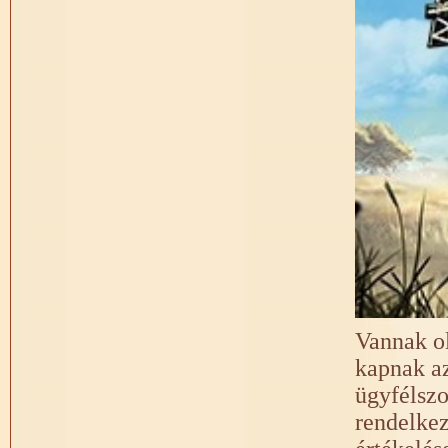
Vannak ol
kapnak az
ügyfélszo
rendelkez