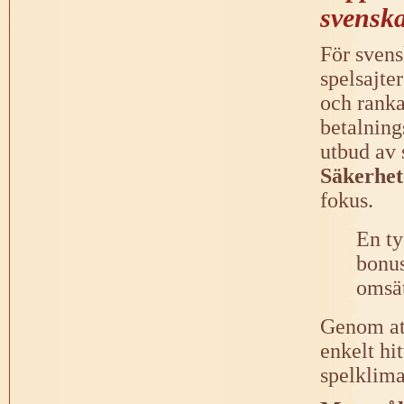
svenska
För svens
spelsajte
och ranka
betalning
utbud av 
Säkerhet
fokus.
En ty
bonus
omsät
Genom at
enkelt hi
spelklima