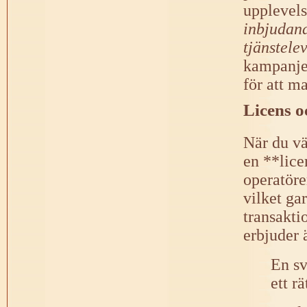
upplevel
inbjudand
tjänstele
kampanjer
för att m
Licens o
När du vä
en **lice
operatöre
vilket ga
transaktio
erbjuder 
En sv
ett r