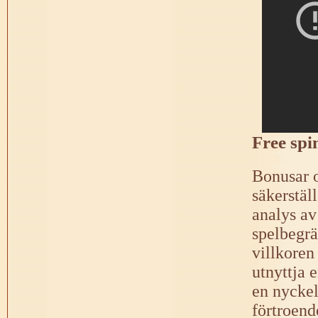
Free spi
Bonusar o
säkerstäl
analys av
spelbegrä
villkoren
utnyttja 
en nyckel
förtroend