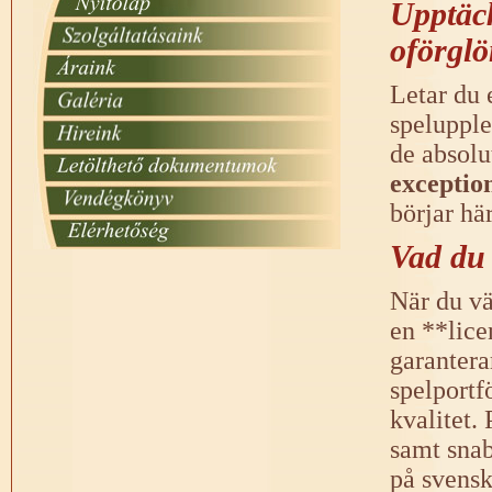
Upptäck
oförglö
Letar du 
spelupple
de absolu
exception
börjar här
Vad du 
När du vä
en **lice
garantera
spelportf
kvalitet.
samt snab
på svensk