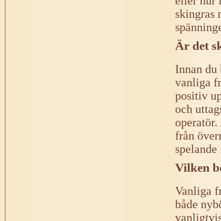
eller hur
skingras 
spänninge
Är det s
Innan du 
vanliga f
positiv u
och uttags
operatör.
från över
spelande f
Vilken b
Vanliga f
både nybö
vanligtvi