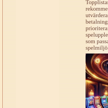
Topplista
rekommen
utvärdera
betalning
prioriter
spelupple
som passa
spelmiljö