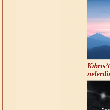
Kıbrıs’
nelerdi