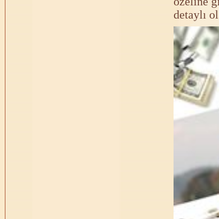
özeline g
detaylı ol