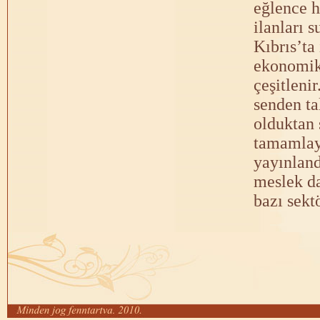
eğlence h
ilanları 
Kıbrıs’ta
ekonomik 
çeşitlenir
senden ta
olduktan 
tamamlaya
yayınland
meslek da
bazı sektö