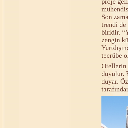
proje gel
mühendisl
Son zaman
trendi de
biridir. 
zengin kü
Yurtdışın
tecrübe ol
Otellerin
duyulur. 
duyar. Öz
tarafından