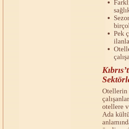
Farkl
sağlı
Sezon
birço
Pek ç
ilanl
Otell
çalış
Kıbrıs’
Sektörl
Otellerin
çalışanla
otellere v
Ada kült
anlamında