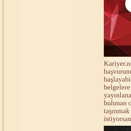
Kariyer.n
başvurunu
başlayabi
belgelere
yayınlana
bulunan o
taşınmak 
istiyorsan