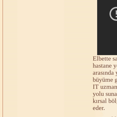
Elbette s
hastane y
arasında 
büyüme gö
IT uzmanla
yolu suna
kırsal bö
eder.