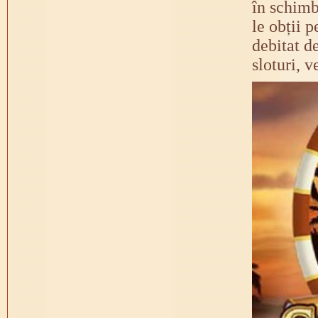
în schimb
le obții p
debitat de
sloturi, 