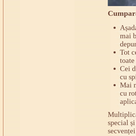
Cumpara
Așada
mai b
depun
Tot c
toate
Cei d
cu spi
Mai m
cu ro
aplic
Multiplic
special ș
secvenței 