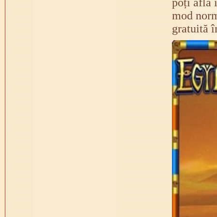
poți afla 
mod norma
gratuită 