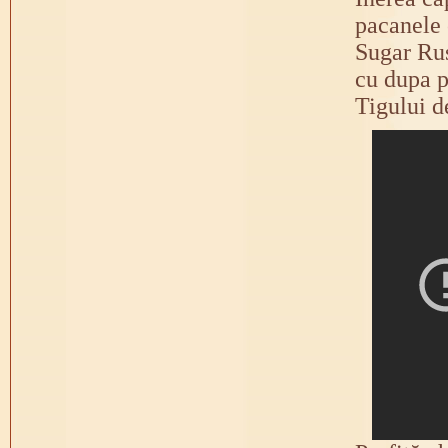
pacanele 
Sugar Rus
cu dupa p
Tigului d