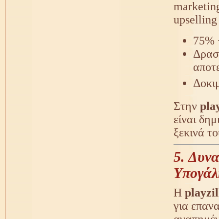
marketin
upselling
75% +
Δρασ
αποτ
Δοκι
Στην
pla
είναι δημ
ξεκινά το
5. Δυν
Υπογάλ
Η
playzil
για επαν