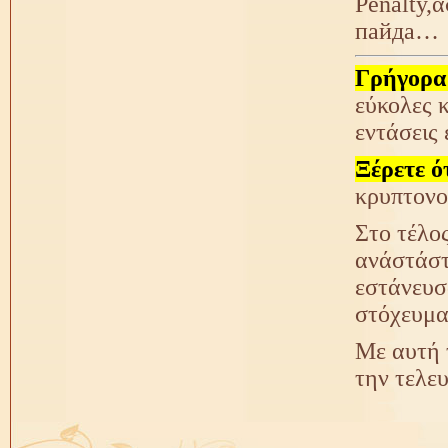
Penalty,
пайда…
Γρήγορα 
εύκολες κ
εντάσεις 
Ξέρετε ό
κρυπτονομ
Στο τέλος
ανάστάστ
εστάνευσ
στόχευμα
Με αυτή 
την τελευ