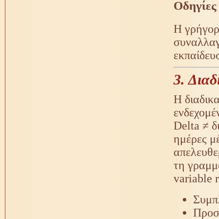
Οδηγίες
Η γρήγορ
συναλλαγ
εκπαίδευ
3. Δια
Η διαδικ
ενδεχομέν
Delta ≠ δ
ημέρες μέ
απελευθε
τη γραμμα
variable r
Συμπ
Προσ