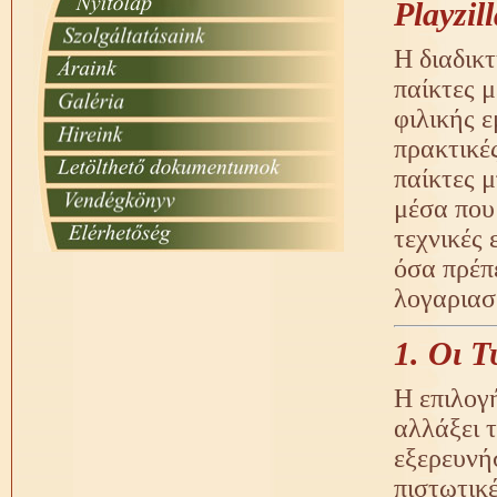
Playzi
Η διαδικ
παίκτες 
φιλικής ε
πρακτικέ
παίκτες 
μέσα που
τεχνικές 
όσα πρέπ
λογαριασ
1. Οι 
Η επιλογ
αλλάξει τ
εξερευνή
πιστωτικέ