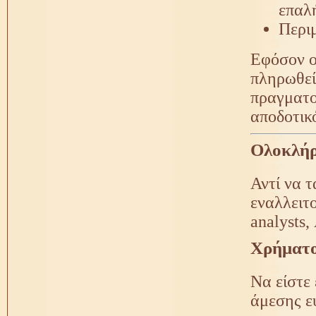
επαλ
Περι
Εφόσον ο
πληρωθεί
πραγματο
αποδοτικ
Ολοκλήρ
Αντί να 
εναλλειτ
analysts
Χρήματο
Να είστε
άμεσης ε