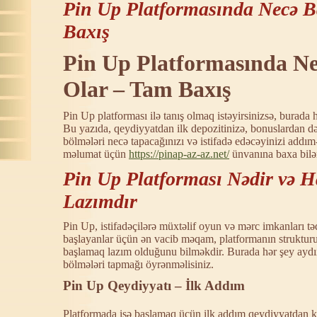
Pin Up Platformasında Necə 
Baxış
Pin Up Platformasında N
Olar – Tam Baxış
Pin Up platforması ilə tanış olmaq istəyirsinizsə, burada
Bu yazıda, qeydiyyatdan ilk depozitinizə, bonuslardan d
bölmələri necə tapacağınızı və istifadə edəcəyinizi addım
məlumat üçün
https://pinap-az-az.net/
ünvanına baxa bilər
Pin Up Platforması Nədir və 
Lazımdır
Pin Up, istifadəçilərə müxtəlif oyun və mərc imkanları t
başlayanlar üçün ən vacib məqam, platformanın struktu
başlamaq lazım olduğunu bilməkdir. Burada hər şey aydın
bölmələri tapmağı öyrənməlisiniz.
Pin Up Qeydiyyatı – İlk Addım
Platformada işə başlamaq üçün ilk addım qeydiyyatdan k