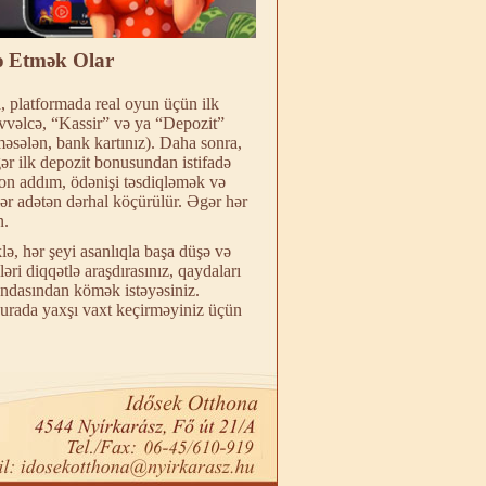
cə Etmək Olar
 platformada real oyun üçün ilk
Əvvəlcə, “Kassir” və ya “Depozit”
əsələn, bank kartınız). Daha sonra,
ər ilk depozit bonusundan istifadə
 Son addım, ödənişi təsdiqləmək və
lər adətən dərhal köçürülür. Əgər hər
n.
lə, hər şeyi asanlıqla başa düşə və
əri diqqətlə araşdırasınız, qaydaları
andasından kömək istəyəsiniz.
ə burada yaxşı vaxt keçirməyiniz üçün