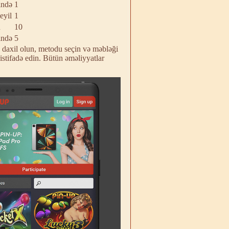
ində
1
yil
1
ü
10
ində
5
daxil olun, metodu seçin və məbləği
istifadə edin. Bütün əməliyyatlar