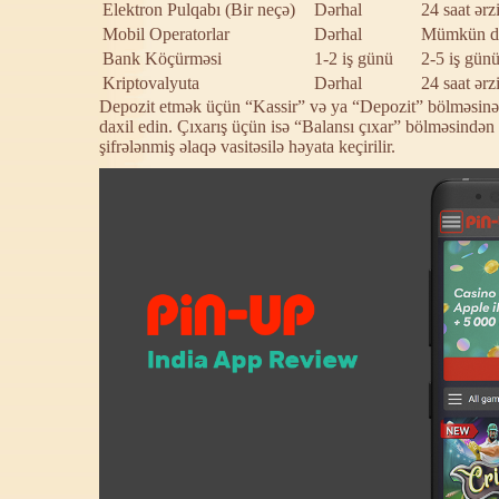
Elektron Pulqabı (Bir neçə)
Dərhal
24 saat ərz
Mobil Operatorlar
Dərhal
Mümkün de
Bank Köçürməsi
1-2 iş günü
2-5 iş gün
Kriptovalyuta
Dərhal
24 saat ərz
Depozit etmək üçün “Kassir” və ya “Depozit” bölməsinə 
daxil edin. Çıxarış üçün isə “Balansı çıxar” bölməsindən 
şifrələnmiş əlaqə vasitəsilə həyata keçirilir.