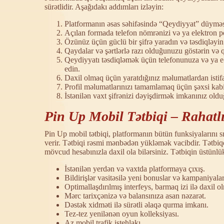
sürətlidir. Aşağıdakı addımları izləyin:
Platformanın əsas səhifəsində “Qeydiyyat” düyməsi
Açılan formada telefon nömrənizi və ya elektron po
Özünüz üçün güclü bir şifrə yaradın və təsdiqləyin
Qaydalar və şərtlərlə razı olduğunuzu göstərin və
Qeydiyyatı təsdiqləmək üçün telefonunuza və ya e
edin.
Daxil olmaq üçün yaratdığınız məlumatlardan istif
Profil məlumatlarınızı tamamlamaq üçün şəxsi kabi
İstənilən vaxt şifrənizi dəyişdirmək imkanınız ol
Pin Up Mobil Tətbiqi – Rahatl
Pin Up mobil tətbiqi, platformanın bütün funksiyalarını
verir. Tətbiqi rəsmi mənbədən yükləmək vacibdir. Tətbi
mövcud hesabınızla daxil ola bilərsiniz. Tətbiqin üstünlük
İstənilən yerdən və vaxtda platformaya çıxış.
Bildirişlər vasitəsilə yeni bonuslar və kampaniyal
Optimallaşdırılmış interfeys, barmaq izi ilə daxil o
Mərc tarixçənizə və balansınıza asan nəzarət.
Dəstək xidməti ilə sürətli əlaqə qurma imkanı.
Tez-tez yenilənən oyun kolleksiyası.
Az mobil trafik istehlakı.