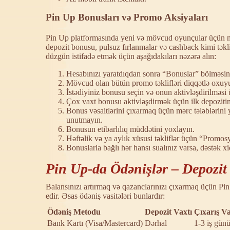
Pin Up Bonusları və Promo Aksiyaları
Pin Up platformasında yeni və mövcud oyunçular üçün m
depozit bonusu, pulsuz fırlanmalar və cashback kimi təkli
düzgün istifadə etmək üçün aşağıdakıları nəzərə alın:
Hesabınızı yaratdıqdan sonra “Bonuslar” bölməsinə
Mövcud olan bütün promo təklifləri diqqətlə oxuy
İstədiyiniz bonusu seçin və onun aktivləşdirilməsi 
Çox vaxt bonusu aktivləşdirmək üçün ilk depozitini
Bonus vəsaitlərini çıxarmaq üçün mərc tələblərini
unutmayın.
Bonusun etibarlılıq müddətini yoxlayın.
Həftəlik və ya aylık xüsusi təkliflər üçün “Promos
Bonuslarla bağlı hər hansı sualınız varsa, dəstək xi
Pin Up-da Ödənişlər – Depozit 
Balansınızı artırmaq və qazanclarınızı çıxarmaq üçün Pin 
edir. Əsas ödəniş vasitələri bunlardır:
Ödəniş Metodu
Depozit Vaxtı
Çıxarış Va
Bank Kartı (Visa/Mastercard)
Dərhal
1-3 iş gün