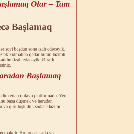
Başlamaq Olar – Tam
ecə Başlamaq
 hər şeyi başdan sona izah edəcəyik.
əstək xidmətinə qədər bütün lazımlı
-addım izah edəcəyik. Ətraflı
siniz.
Haradan Başlamaq
əqdim edən onlayn platformadır. Yeni
runu başa düşmək və haradan
 və quruluşludur, sadəcə lazımi
eçməkdir. Bu proses sadə və