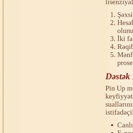
lisenziya
Şəxsi
Hesab
olunu
İki f
Rəqib
Mənfi
prose
Dəstək
Pin Up mü
keyfiyyət
sualların
istifadəç
Canlı