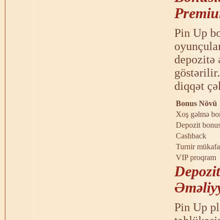
Premium
Pin Up bo
oyunçular
depozitə 
göstərili
diqqət çə
Bonus Növü
Xoş gəlmə bo
Depozit bonu
Cashback
Turnir mükafat
VIP proqram
Depozit
Əməliyy
Pin Up pl