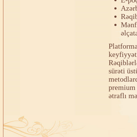
E-poç
Azərb
Rəqib
Mənfi
əlçat
Platforma
keyfiyyət
Rəqiblərl
sürəti üs
metodlar
premium i
ətraflı m