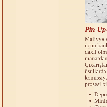
Pin Up-
Maliyyə ə
üçün bank
daxil olm
manatdan 
Çıxarışla
üsullarda
komissiy
prosesi bi
Depoz
Mini