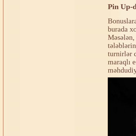
Pin Up-
Bonuslara
burada x
Məsələn,
tələbləri
turnirlər
maraqlı e
məhdudiyy