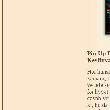
Pin-Up D
Keyfiyyə
Hər hansı
zamanı, d
və telefo
fəaliyyət 
cavab ver
ki, bu da