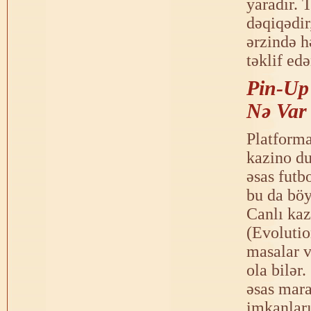
yaradır. 
dəqiqədir
ərzində h
təklif ed
Pin-Up
Nə Var
Platforma
kazino du
əsas futb
bu da böy
Canlı ka
(Evolutio
masalar v
ola bilər
əsas mar
imkanları