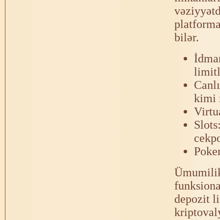
vəziyyətd
platforma
bilər.
İdman
limit
Canlı
kimi 
Virtu
Slot
cekpo
Poker
Ümumilik
funksiona
depozit l
kriptoval