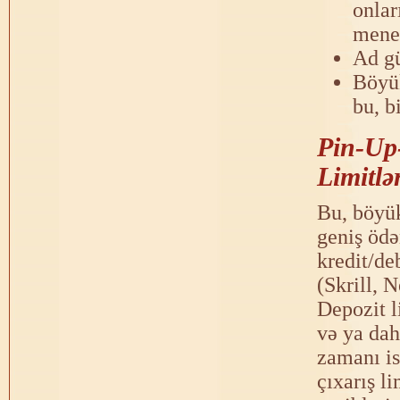
onlar
menec
Ad gü
Böyük
bu, b
Pin-Up-
Limitlə
Bu, böyük
geniş ödə
kredit/de
(Skrill, 
Depozit l
və ya da
zamanı is
çıxarış l