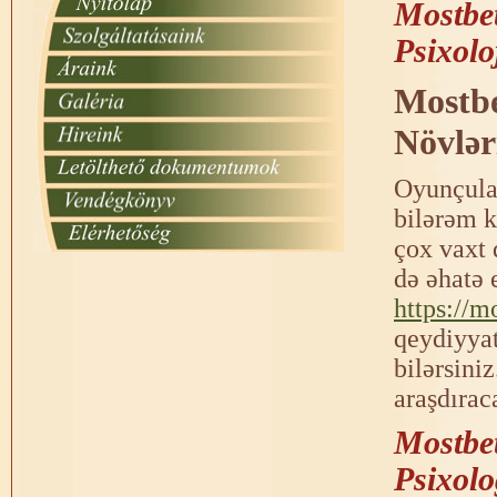
Mostbe
Psixolo
Mostbe
Növlər
Oyunçular
bilərəm k
çox vaxt 
də əhatə 
https://m
qeydiyyat
bilərsini
araşdırac
Mostbet
Psixolo