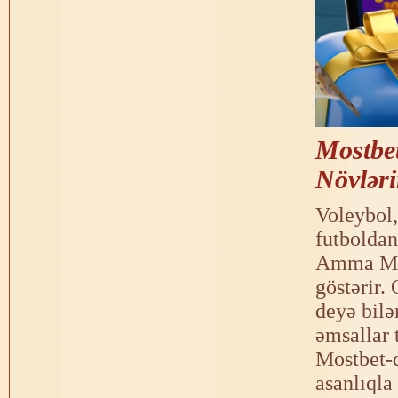
Mostbe
Növləri
Voleybol,
futboldan
Amma Mos
göstərir.
deyə bilə
əmsallar 
Mostbet-d
asanlıqla