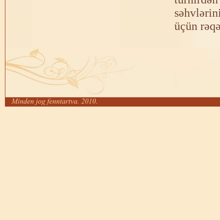
səhvlərin
üçün rəqə