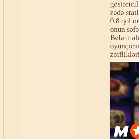
göstərici
zədə stat
0.8 qol o
onun səfə
Belə məlu
oyunçunun
zəifliklər