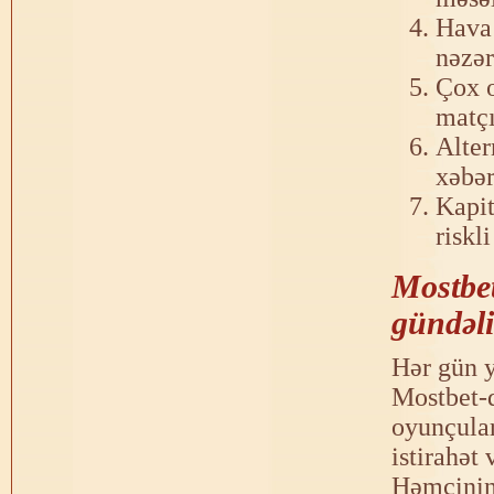
Hava 
nəzər
Çox 
matçı
Alter
xəbər
Kapit
riskl
Mostbet
gündəli
Hər gün y
Mostbet-d
oyunçular
istirahət 
Həmçinin,