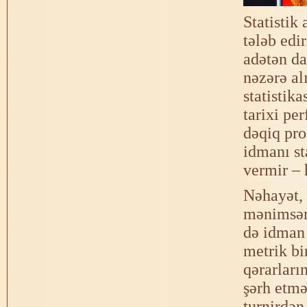
Statistik
tələb edi
adətən d
nəzərə a
statistik
tarixi pe
dəqiq pro
idmanı st
vermir – 
Nəhayət, 
mənimsəmə
də idman 
metrik bi
qərarları
şərh etmə
turnirdən