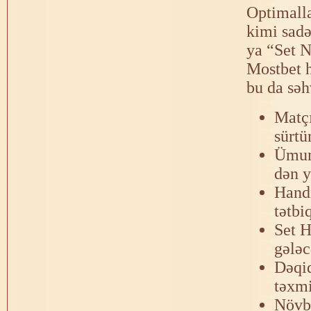
Optimalla
kimi sadə
ya “Set N
Mostbet h
bu da səh
Matçı
sürtü
Ümumi
dən y
Hand
tətbi
Set H
gələc
Dəqiq
təxmi
Növbə