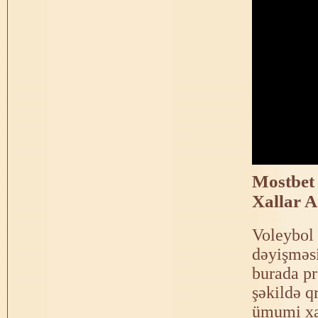
Mostbet 
Xallar A
Voleybol 
dəyişməsi
burada pr
şəkildə q
ümumi xal