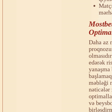
Matçı
mərh
Mostbet
Optimal
Daha az m
proqnozu
olmasıdır
edərək ri
yanaşma b
başlamaq
məbləği 
nəticələr 
optimalla
və beysbo
birləşdir