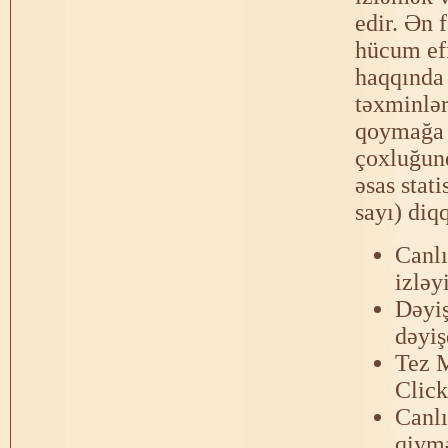
edir. Ən 
hücum eff
haqqında 
təxminlər
qoymağa 
çoxluğund
əsas stat
sayı) diqq
Canlı
izləy
Dəyiş
dəyiş
Tez M
Click
Canlı
qiymə