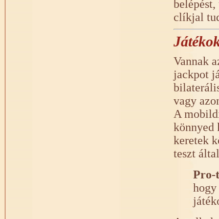
belépést,
clíkjal tu
Játékok
Vannak az
jackpot j
bilateráli
vagy azon
A mobildi
könnyed 
keretek k
teszt ált
Pro-t
hogy 
játék