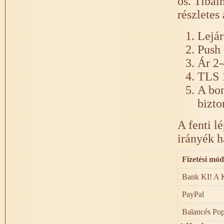
os. Tibál
részletes 
Lejár
Push 
Ár 2-
TLS 1
A bon
bizto
A fenti l
irányék h
Fizetési mód
Bank KI! A 
PayPal
Balancés Po