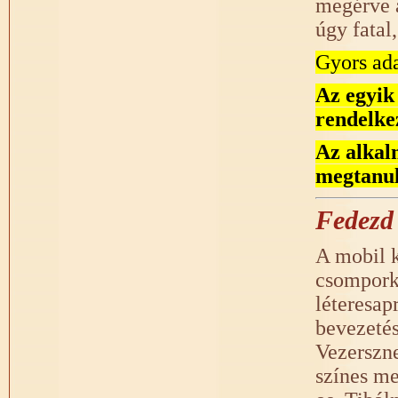
megérve 
úgy fatal
Gyors ad
Az egyik
rendelkez
Az alkal
megtanul
Fedezd 
A mobil k
csomporko
léteresap
bevezetés
Vezerszne
színes me