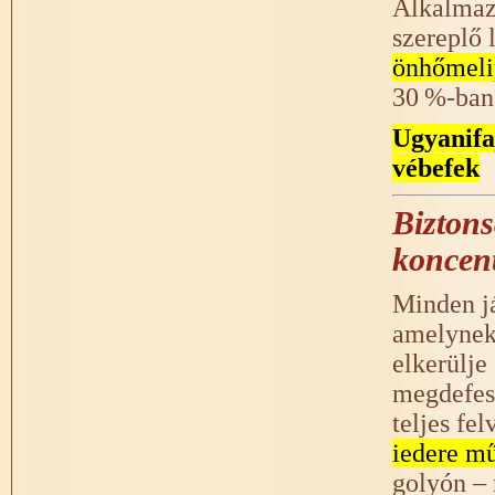
Alkalmazv
szereplő 
önhőmeli
30 %-ban 
Ugyanifa
vébefek
Biztons
koncen
Minden já
amelynek 
elkerülje 
megdefes
teljes fe
iedere mű
golyón – 