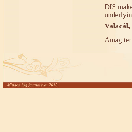
DIS makes
underlyin
Valacál,
Amag ter 