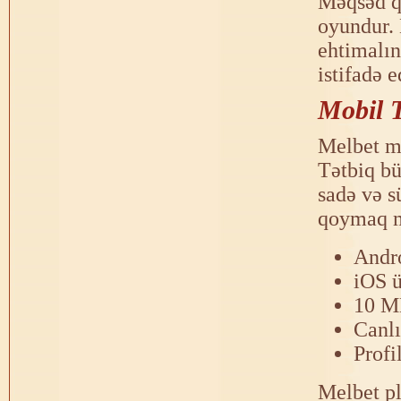
Məqsəd qı
oyundur.
ehtimalın
istifadə 
Mobil T
Melbet mo
Tətbiq bü
sadə və s
qoymaq 
Andr
iOS ü
10 MB
Canlı
Profi
Melbet pl