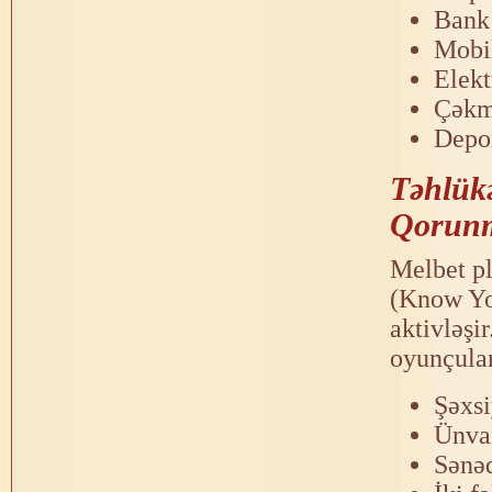
Bank
Mobil
Elekt
Çəkm
Depoz
Təhlük
Qorun
Melbet pl
(Know Yo
aktivləşi
oyunçular
Şəxsi
Ünva
Sənəd