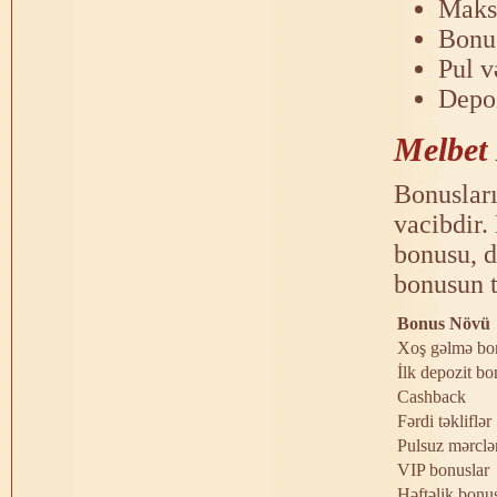
Maks
Bonus
Pul v
Depoz
Melbet 
Bonuslar
vacibdir.
bonusu, d
bonusun t
Bonus Növü
Xoş gəlmə bo
İlk depozit b
Cashback
Fərdi təkliflər
Pulsuz mərclə
VIP bonuslar
Həftəlik bonu