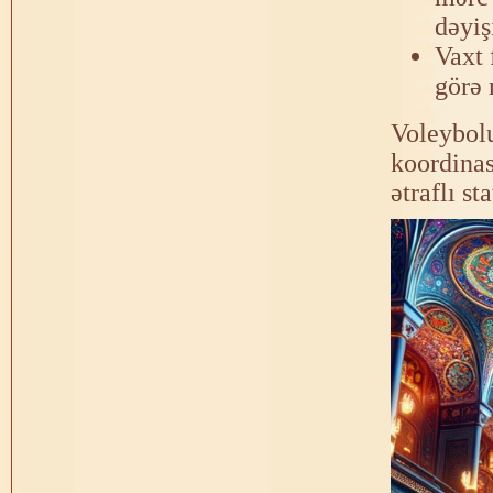
dəyiş
Vaxt 
görə 
Voleybol
koordinas
ətraflı s