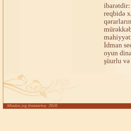
ibarətdir
reqbidə x
qərarları
mürəkkəbə
mahiyyəti
İdman seç
oyun dina
şüurlu və