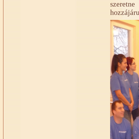
szeretn
hozzájáru