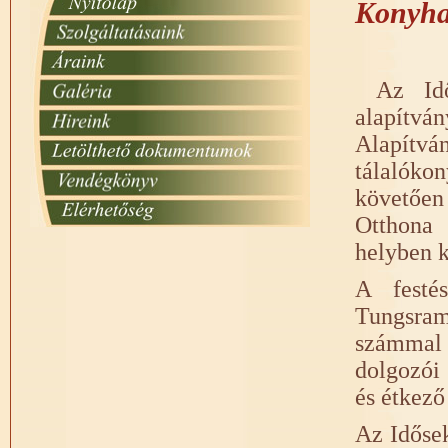
Konyhaf
Az Id
alapítv
Alapítvá
tálalóko
követően
Otthona 
helyben k
A festé
Tungsram
számmal
dolgozói 
és étkező
Az Idősek