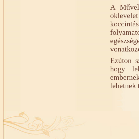
A Művelő
oklevele
koccintás
folyamat
egészség
vonatkozó
Ezúton s
hogy le
embernek
lehetnek 