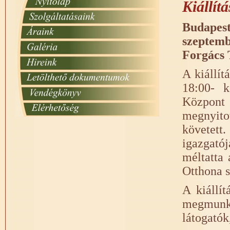
Kiállít
Budapest
szeptem
Forgács T
A kiállít
18:00- 
Központ k
megnyitot
követet
igazgatój
méltatta
Otthona s
A kiállít
megmunk
látogatók