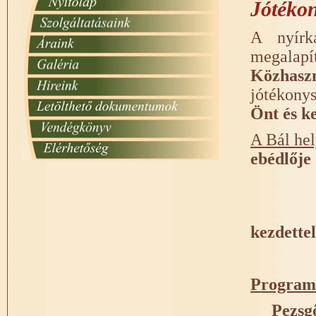
Jótéko
A nyírk
megalapí
Közhasz
jótékonys
Önt és k
A Bál hel
ebédlője
kezdettel
Program
Pezsg