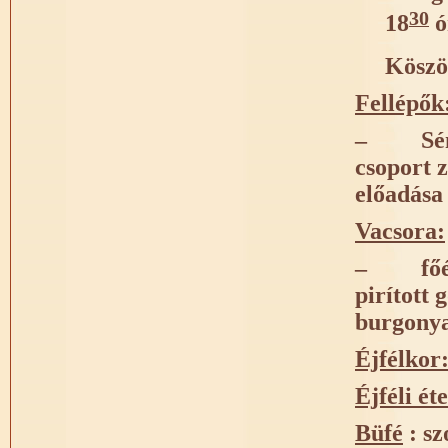
30
18
ó
Köszö
Fellépők
–
Sé
csoport z
előadása
Vacsora:
–
fő
pirított 
burgonya
Éjfélkor
Éjféli ét
Büfé
: sz