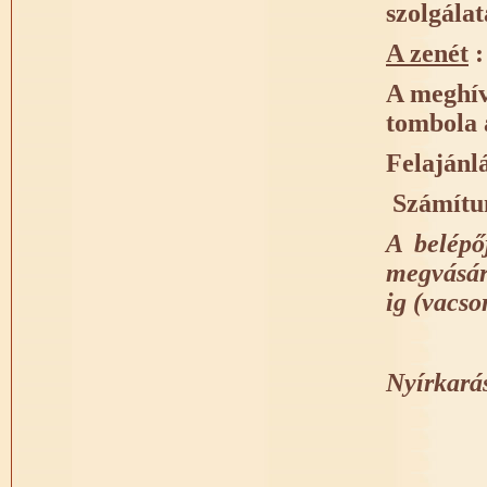
szolgálat
A zenét
:
A meghívó
tombola 
Felajánl
Számítun
A belépő
megvásáro
ig (vacso
Nyírkarás