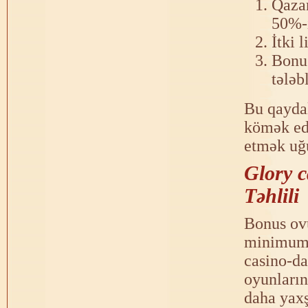
Qazan
50%-i
İtki 
Bonu
tələb
Bu qayda
kömək edi
etmək uğu
Glory 
Təhlili
Bonus ov
minimum 
casino-da
oyunların
daha yaxş