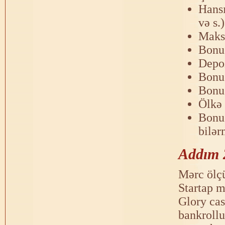
Hansı
və s.)
Maks
Bonus
Depo
Bonus
Bonus
Ölkə
Bonus
bilər
Addım 
Mərc ölçü
Startap m
Glory ca
bankroll