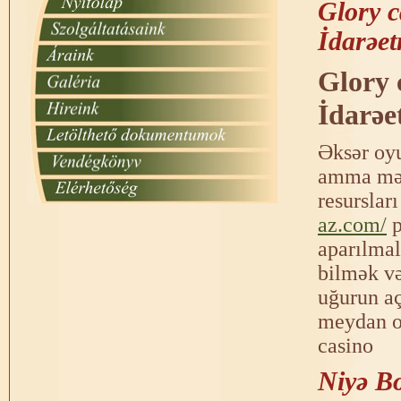
Glory c
İdarəet
Glory 
İdarəe
Əksər oyu
amma mən
resurslar
az.com/
p
aparılmal
bilmək və
uğurun a
meydan o
casino
Niyə B