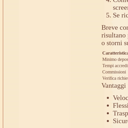
scree
Se ri
Breve con
risultano 
o storni s
Caratteristic
Minimo depos
Tempi accredi
Commissioni
Verifica richie
Vantaggi 
Veloc
Fless
Trasp
Sicu