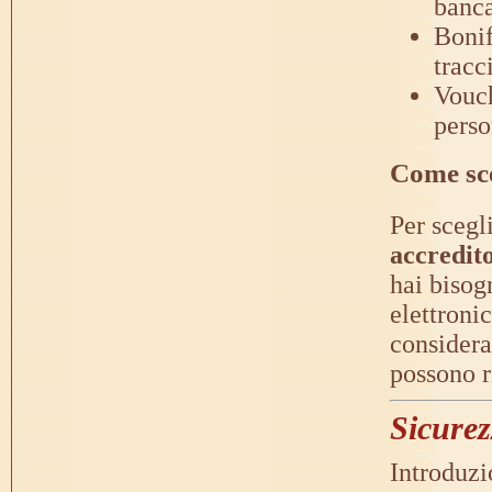
banca
Bonif
tracci
Vouch
perso
Come sce
Per scegl
accredit
hai bisogn
elettronic
considera
possono r
Sicurez
Introduzi