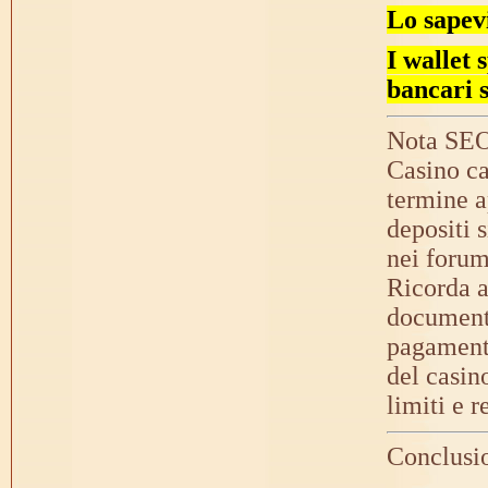
Lo sapev
I wallet 
bancari s
Nota SEO:
Casino ca
termine a
depositi 
nei forum
Ricorda 
documenta
pagamento.
del casin
limiti e r
Conclusi