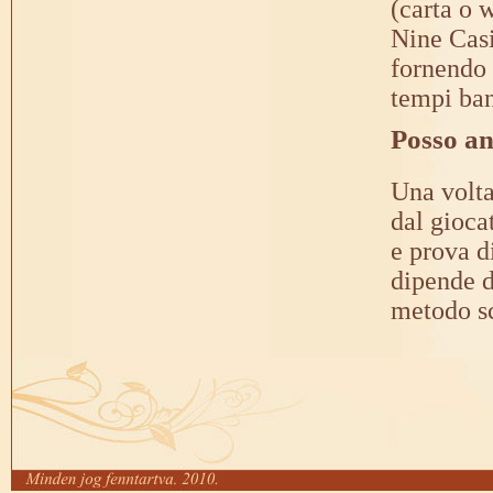
(carta o w
Nine Casi
fornendo 
tempi ban
Posso an
Una volta
dal gioca
e prova di
dipende d
metodo sc