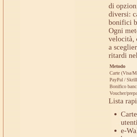
di opzion
diversi: c
bonifici 
Ogni meto
velocità,
a sceglie
ritardi ne
Metodo
Carte (Visa/M
PayPal / Skrill
Bonifico banc
Voucher/prep
Lista rap
Carte
utent
e-Wal