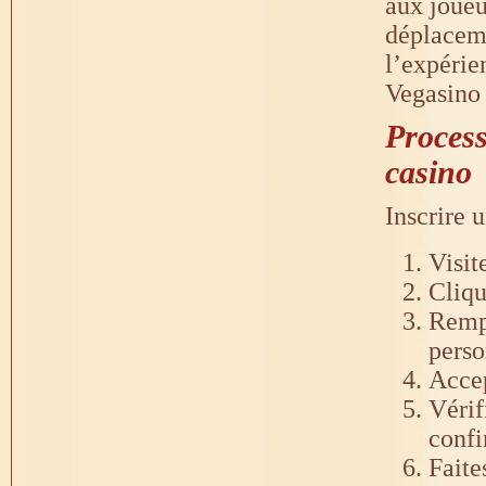
aux joueu
déplaceme
l’expérie
Vegasino 
Process
casino
Inscrire 
Visit
Cliqu
Rempl
perso
Accep
Vérif
confi
Faite