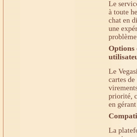
Le servic
à toute h
chat en d
une expér
problèmes
Options 
utilisate
Le Vegasi
cartes de 
virements
priorité,
en gérant
Compatib
La platef