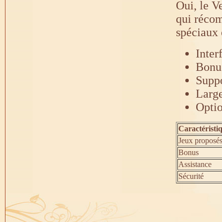
Oui, le V
qui récom
spéciaux 
Inter
Bonus
Suppo
Large
Optio
Caractéristi
Jeux proposé
Bonus
Assistance
Sécurité