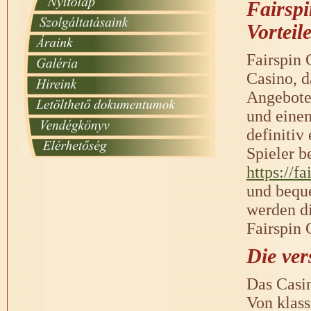
Fairsp
Vorteil
Fairspin 
Casino, d
Angeboten
und einem
definitiv
Spieler b
https://fa
und bequ
werden di
Fairspin 
Die ver
Das Casin
Von klass