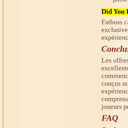
Did You 
Fatboss c
exclusive
expérienc
Conclus
Les offre
excellent
commencer
conçus no
expérienc
comprenan
joueurs p
FAQ