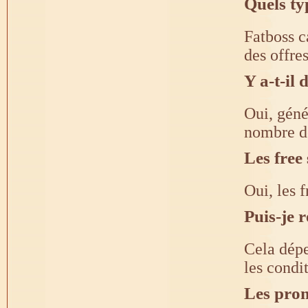
Quels ty
Fatboss c
des offre
Y a-t-il
Oui, géné
nombre de
Les free
Oui, les f
Puis-je 
Cela dépe
les condi
Les prom