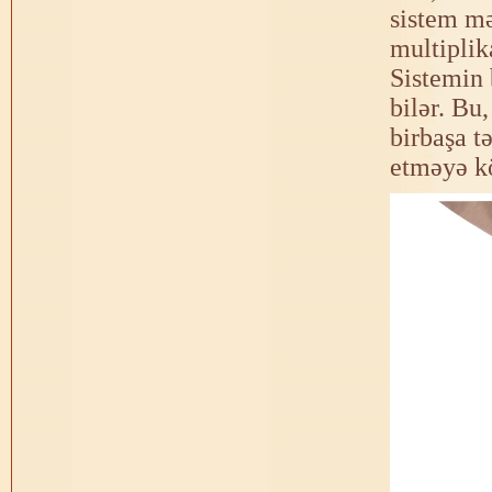
sistem mər
multiplik
Sistemin 
bilər. Bu
birbaşa t
etməyə k