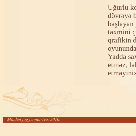
Uğurlu ko
dövrəyə b
başlayan 
təxmini ç
qrafikin 
oyunundan
Yadda sax
etməz, la
etməyiniz