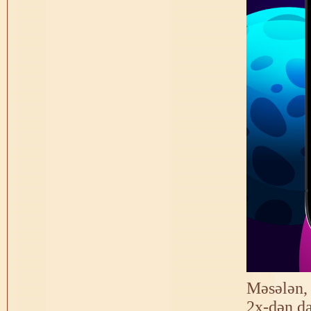
Məsələn, 
2x-dən d