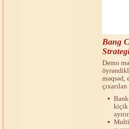
Bang C
Strateg
Demo məş
öyrəndikl
məqsəd, e
çıxarılan
Bankr
kiçik
ayırı
Multi