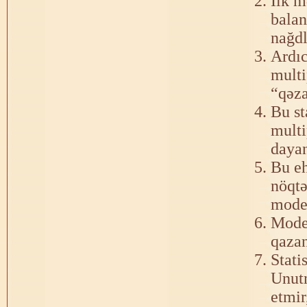
İlk m
balan
nağdl
Ardıc
multi
“qəza
Bu st
multi
dayan
Bu eh
nöqtə
model
Model
qazan
Stati
Unutm
etmir