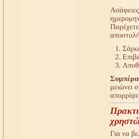
Ασάφειες
ημερομην
Παρέχετε 
αποστολή
Σάρω
Επιβ
Αποθ
Συμπέρα
μειώνει σ
απορρίψε
Πρακτι
χρηστ
Για να βε