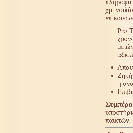
πληροφορ
χρονοδιάγ
επικοινων
Pro-T
χρον
μειών
αξιοπ
Απαι
Ζητή
ή αν
Επιβ
Συμπέρα
υποστήρι
παικτών.