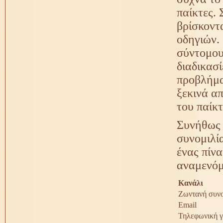
παίκτες.
βρίσκοντ
οδηγιών.
σύντομου
διαδικασί
προβλήμα
ξεκινά α
του παίκ
Συνήθως 
συνομιλί
ένας πίνα
αναμενόμ
Κανάλι
Ζωντανή συνο
Email
Τηλεφωνική 