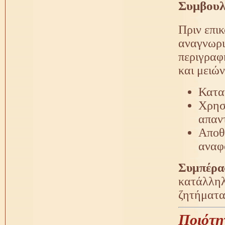
Συμβουλ
Πριν επι
αναγνωρι
περιγραφ
και μειών
Κατα
Χρησ
απαν
Αποθ
αναφ
Συμπέρα
κατάλληλ
ζητήματα
Ποιότη