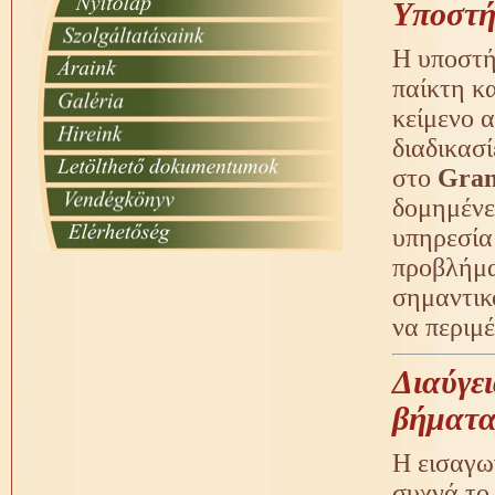
Υποστή
Η υποστή
παίκτη κ
κείμενο α
διαδικασί
στο
Gran
δομημένε
υπηρεσί
προβλήμα
σημαντικό
να περιμέ
Διαύγε
βήματ
Η εισαγω
συχνά το